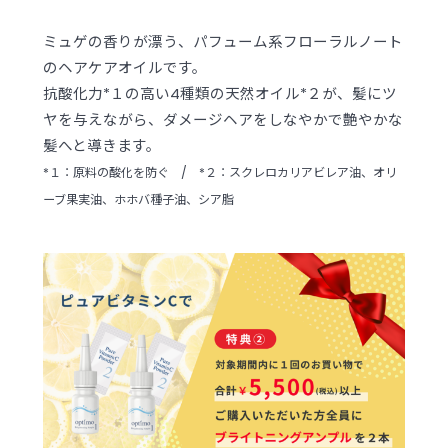
ミュゲの香りが漂う、パフューム系フローラルノート
のヘアケアオイルです。
抗酸化力*１の高い4種類の天然オイル*２が、髪にツ
ヤを与えながら、ダメージヘアをしなやかで艶やかな
髪へと導きます。
*１：原料の酸化を防ぐ / *２：スクレロカリアビレア油、オリ
ーブ果実油、ホホバ種子油、シア脂